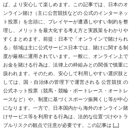
ば、より安心して楽しめます。この記事では、日本のオ
ンライン賭け（主に公営競技などの 公式のインターネッ
ト投票）を念頭に、プレイヤーが遭遇しやすい制約を整
理し、メリットを最大化する考え方と実践策をわかりや
すくまとめます。前提：日本で「オンラインで賭けられ
る」領域は主に公式サービス日本では、賭けに関する制
度が厳格に運用されています。一般に、オンライン上で
お金を賭ける行為は、法律上の枠組みとの関係で慎重に
扱われます。そのため、安心して利用しやすい選択肢と
しては、国・自治体の管理下で運営される 公営競技 の
公式ネット投票（競馬・競輪・ボートレース・オートレ
ースなど）や、制度に基づくスポーツ振興くじ等が中心
になります。一方で、日本国内から海外のオンライン賭
けサービス等を利用する行為は、法的な位置づけやトラ
ブルリスクの観点で注意が必要です。この記事は [
...
]