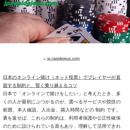
jp.rapidejeux.com
日本のオンライン賭け（ネット投票）でプレイヤーが直
面する制約と、賢く乗り越えるコツ
日本で「オンラインで賭けをしたい」と考えたとき、多
くの人が最初にぶつかるのが、選べるサービスや競技の
範囲、本人確認、入出金、購入時間などの 制約 です。
裏を返せば、これらの制約は、利用者保護や公正性確保
のために設けられている面もあり、理解して活用できれ